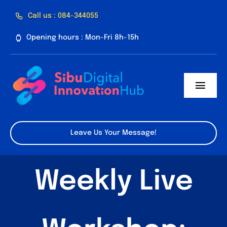
Skip
Call us : 084-344055
to
Opening hours : Mon-Fri 8h-15h
content
Toggl
Navig
Home
Leave Us Your Message!
About Us
Weekly Live
Facilities
Program